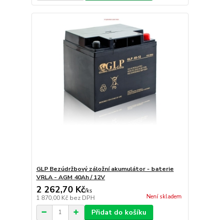
GLP Bezúdržbový záložní akumulátor - baterie
VRLA - AGM 40Ah / 12V
2 262,70 Kč
/
ks
Není skladem
1 870,00 Kč
bez DPH
Přidat do košíku