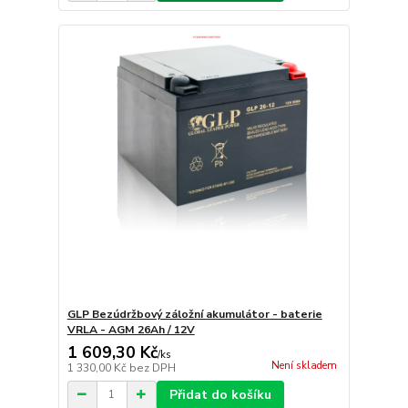
GLP Bezúdržbový záložní akumulátor - baterie
VRLA - AGM 26Ah / 12V
1 609,30 Kč
/
ks
Není skladem
1 330,00 Kč
bez DPH
Přidat do košíku