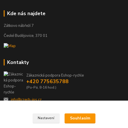
Kde nás najdete
Zátkovo nábřeží 7
České Budějovice, 370 01
Kontakty
Zákaznická podpora Eshop-rychle
+420 775635788
(Po-Pá, 8-16 hod.)
info@czech-ips.cz
Souhlasím
Nastavení