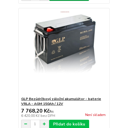
GLP Bezúdržbový záložní akumulátor - baterie
VRLA - AGM 150Ah / 12V
7 768,20 Kč
/
ks
Není skladem
6 420,00 Kč
bez DPH
Přidat do košíku