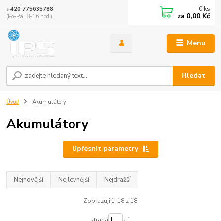
0
ks
+420 775635788
za
0,00 Kč
(Po-Pá, 8-16 hod.)
Menu
Hledat
Úvod
Akumulátory
Akumulátory
Upřesnit parametry
Nejnovější
Nejlevnější
Nejdražší
Zobrazuji 1-18 z 18
strana
z 1