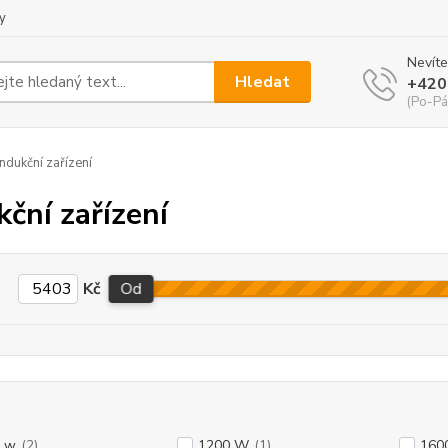
y
Nevíte
Hledat
+420
(Po-Pá
ndukční zařízení
kční zařízení
Kč
Od
 w
(2)
1200 W
(1)
160