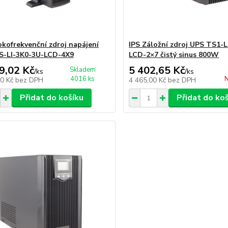
okofrekvenční zdroj napájení
IPS Záložní zdroj UPS TS1-
S-LI-3K0-3U-LCD-4X9
LCD-2×7 čistý sinus 800W
9,02 Kč
5 402,65 Kč
Skladem
/
ks
/
ks
4016 ks
N
00 Kč
bez DPH
4 465,00 Kč
bez DPH
Přidat do košíku
Přidat do ko