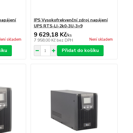
napájení
IPS Vysokofrekvenční zdroj napájení
UPS RTS-LI-2k0-3U-3×9
9 629,18 Kč
/
ks
ení skladem
Není skladem
7 958,00 Kč
bez DPH
šíku
Přidat do košíku