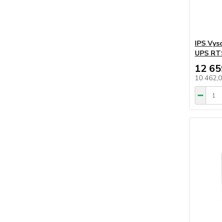
IPS Vys
UPS RT
12 65
10 462,