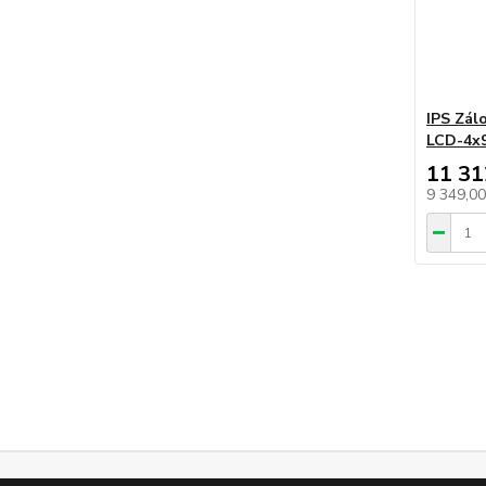
IPS Zál
LCD-4x9
11 31
9 349,0