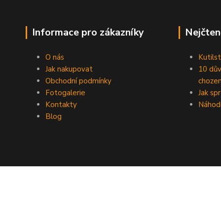
Informace pro zákazníky
Nejčten
O nás
Kutilst
Jak nakupovat
10 dův
Obchodní podmínky
chozen
Fotogalerie
Jak sp
Kontakty
Náhod
Blog