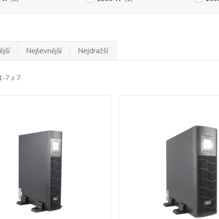
jší
Nejlevnější
Nejdražší
1-7 z 7