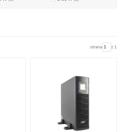
strana
z 1