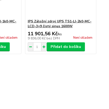
LI-1k0-MC-
IPS Záložní zdroj UPS TS1-LI-2k0-MC-
LCD-3×9 čistý sinus 1600W
11 901,56 Kč
/
ks
ení skladem
Není skladem
9 836,00 Kč
bez DPH
šíku
Přidat do košíku