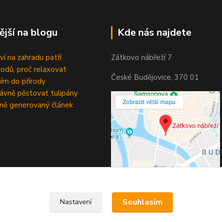
ější na blogu
Kde nás najdete
ví na zahradu patří
Zátkovo nábřeží 7
odů, proč relaxovat
České Budějovice, 370 01
ím do přírody
rávně pěstovat tulipány
ně generovaný článek
Souhlasím
Nastavení