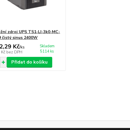
ožní zdroj UPS TS1-LI-3k0-MC-
 čistý sinus 2400W
2,29 Kč
Skladem
/
ks
5114 ks
0 Kč
bez DPH
Přidat do košíku