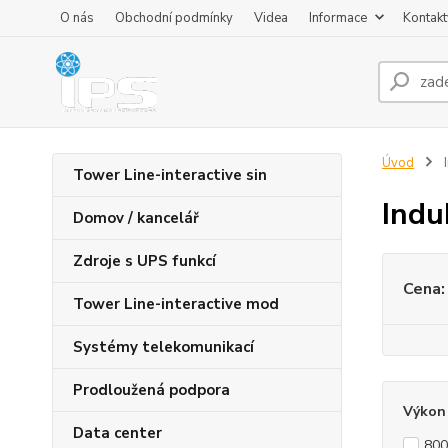
O nás
Obchodní podmínky
Videa
Informace
Kontakt
Úvod
I
Tower Line-interactive sin
Indu
Domov / kancelář
Zdroje s UPS funkcí
Cena:
Tower Line-interactive mod
Systémy telekomunikací
Prodloužená podpora
Výkon
Data center
800