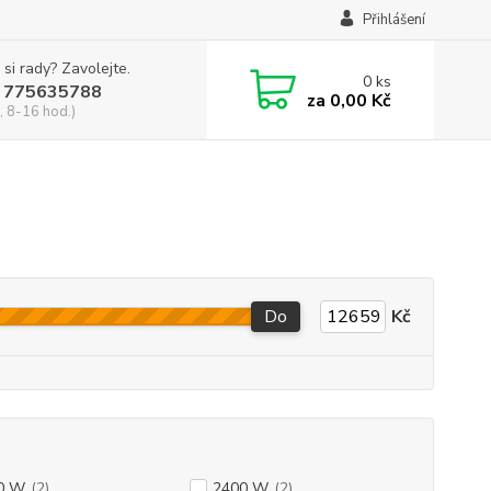
Přihlášení
 si rady? Zavolejte.
0
ks
 775635788
za
0,00 Kč
, 8-16 hod.)
Do
Kč
0 W
(2)
2400 W
(2)