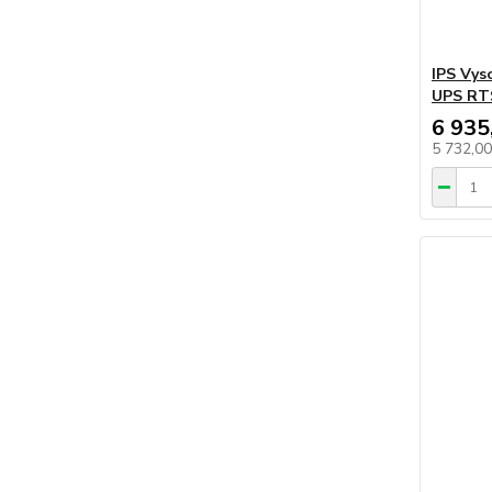
IPS Vys
UPS RTS
6 935
5 732,0