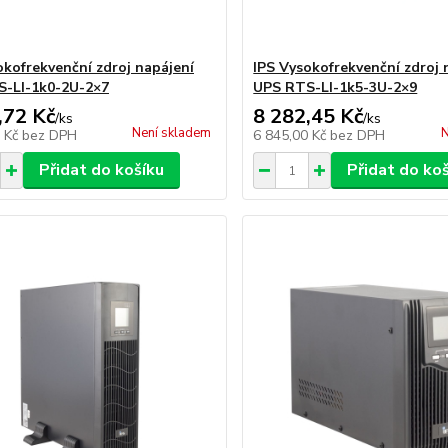
okofrekvenční zdroj napájení
IPS Vysokofrekvenční zdroj 
-LI-1k0-2U-2×7
UPS RTS-LI-1k5-3U-2×9
,72 Kč
8 282,45 Kč
/
ks
/
ks
Není skladem
N
0 Kč
bez DPH
6 845,00 Kč
bez DPH
Přidat do košíku
Přidat do ko