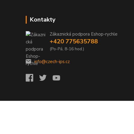
Kontakty
Zákaznická podpora Eshop-rychle
+420 775635788
(Po-Pá, 8-16 hod.)
info@czech-ips.cz