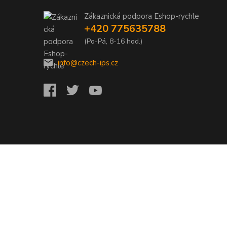
Zákaznická podpora Eshop-rychle
+420 775635788
(Po-Pá, 8-16 hod.)
info@czech-ips.cz