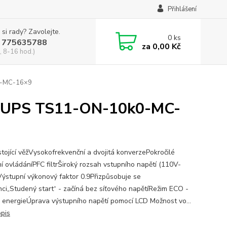
Přihlášení
 si rady? Zavolejte.
0
ks
 775635788
za
0,00 Kč
, 8-16 hod.)
k0-MC-16×9
ní UPS TS11-ON-10k0-MC-
stojící věžVysokofrekvenční a dvojitá konverzePokročilé
ní ovládáníPFC filtrŠiroký rozsah vstupního napětí (110V-
ýstupní výkonový faktor 0.9Přizpůsobuje se
nci„Studený start“ - začíná bez síťového napětíRežim ECO -
 energieÚprava výstupního napětí pomocí LCD Možnost vo...
opis