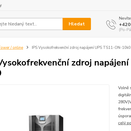
y
Nevíte
Hledat
+420
(Po-Pá
ower / online
IPS Vysokofrekvenční zdroj napájení UPS TS11-ON-10
Vysokofrekvenční zdroj napáje
9
Volně 
digitál
280V)V
frekve
úspora
celý p