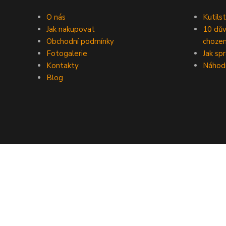
O nás
Kutilst
Jak nakupovat
10 dův
Obchodní podmínky
chozen
Fotogalerie
Jak sp
Kontakty
Náhod
Blog