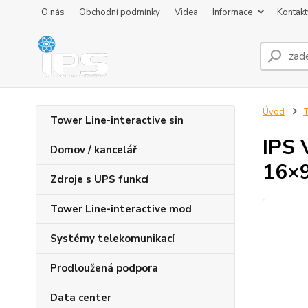
O nás
Obchodní podmínky
Videa
Informace
Kontakt
Úvod
T
Tower Line-interactive sin
IPS 
Domov / kancelář
16×
Zdroje s UPS funkcí
Tower Line-interactive mod
Systémy telekomunikací
Prodloužená podpora
Data center