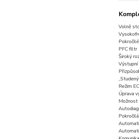
Komple
Volně sto
Vysokofre
Pokročilé
PFC filtr
Široký r
Výstupní 
Přizpůsob
„Studený 
Režim EC
Úprava v
Možnost 
Autodiagn
Pokročilá
Automatic
Automatic
Komunika