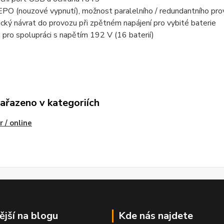
EPO (nouzové vypnutí), možnost paralelního / redundantního pr
ký návrat do provozu při zpětném napájení pro vybité baterie
 pro spolupráci s napětím 192 V (16 baterií)
zařazeno v kategoriích
 / online
ější na blogu
Kde nás najdete