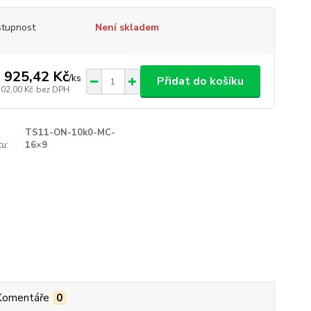
tupnost
Není skladem
 925,42 Kč
/
ks
Přidat do košíku
302,00 Kč
bez DPH
TS11-ON-10k0-MC-
u:
16×9
Komentáře
0