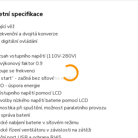
tní specifikace
jící věž
kvenční a dvojitá konverze
 digitální ovládání
ozsah vstupního napětí (110V-280V)
výkonový faktor 0.9
uje se frekvenci
start“ - začíná bez síťového napětí
O - úspora energie
ýstupního napětí pomocí LCD
volby nízkého napětí baterie pomocí LCD
ostika při spuštění, možnost paralelního provozu
 správa baterií
ké nabíjení baterie v síťovém režimu
ké řízení ventilátoru v závislosti na zátěži
ční port USB a ochrana RJ45