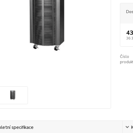
Dos
43
36 
Číslo
produkt
etní specifikace