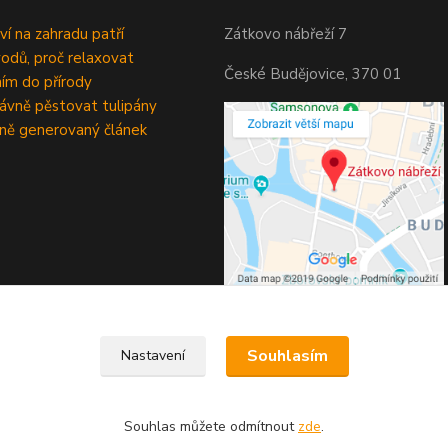
ví na zahradu patří
Zátkovo nábřeží 7
odů, proč relaxovat
České Budějovice, 370 01
ím do přírody
rávně pěstovat tulipány
ně generovaný článek
Souhlasím
Nastavení
Souhlas můžete odmítnout
zde
.