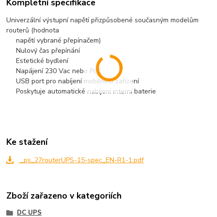
Kompletní specifikace
Univerzální výstupní napětí přizpůsobené současným modelům
routerů (hodnota
napětí vybrané přepínačem)
Nulový čas přepínání
Estetické bydlení
Napájení 230 Vac nebo PoE
USB port pro nabíjení mobilního zařízení
Poskytuje automatické nabíjení interní baterie
Ke stažení
_ps_27routerUPS-15-spec_EN-R1-1.pdf
Zboží zařazeno v kategoriích
DC UPS