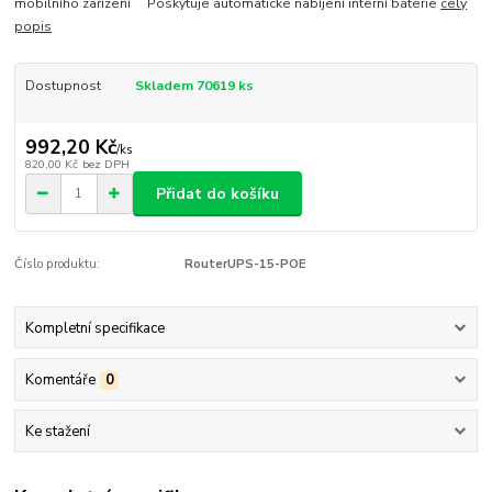
mobilního zařízení Poskytuje automatické nabíjení interní baterie
celý
popis
Dostupnost
Skladem 70619 ks
992,20 Kč
/
ks
820,00 Kč
bez DPH
Přidat do košíku
Číslo produktu:
RouterUPS-15-POE
Kompletní specifikace
Komentáře
0
Ke stažení