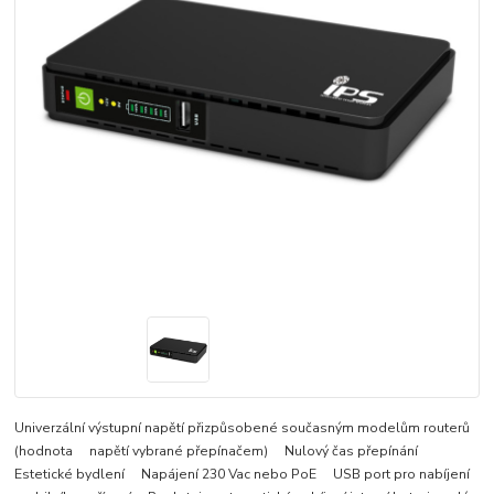
Univerzální výstupní napětí přizpůsobené současným modelům routerů
(hodnota napětí vybrané přepínačem) Nulový čas přepínání
Estetické bydlení Napájení 230 Vac nebo PoE USB port pro nabíjení