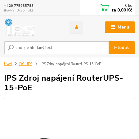
0
ks
+420 775635788
za
0,00 Kč
(Po-Pá, 8-16 hod.)
Menu
Hledat
Úvod
DC UPS
IPS Zdroj napájení RouterUPS-15-PoE
IPS Zdroj napájení RouterUPS-
15-PoE