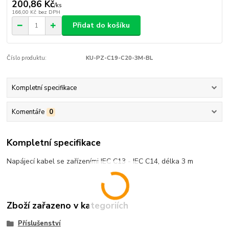
200,86 Kč
/
ks
166,00 Kč
bez DPH
Přidat do košíku
Číslo produktu:
KU-PZ-C19-C20-3M-BL
Kompletní specifikace
Komentáře
0
Kompletní specifikace
Napájecí kabel se zařízeními IEC C13 - IEC C14, délka 3 m
Zboží zařazeno v kategoriích
Příslušenství