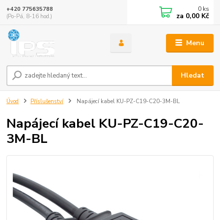
0
ks
+420 775635788
za
0,00 Kč
(Po-Pá, 8-16 hod.)
Menu
Hledat
Úvod
Příslušenství
Napájecí kabel KU-PZ-C19-C20-3M-BL
Napájecí kabel KU-PZ-C19-C20-
3M-BL