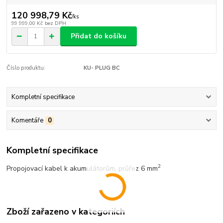
120 998,79 Kč
/
ks
99 999,00 Kč
bez DPH
Přidat do košíku
Číslo produktu:
KU- PLUG BC
Kompletní specifikace
Komentáře
0
Kompletní specifikace
2
Propojovací kabel k akumulátorům, průřez 6 mm
Zboží zařazeno v kategoriích