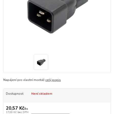
Napájení pro vlastní montáž
celý popis
Dostupnost
Není skladem
20,57 Kč
/
ks
17,00 Kč
bez DPH