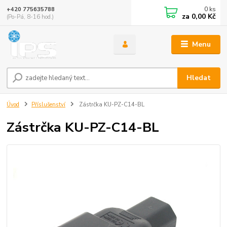
0
ks
+420 775635788
za
0,00 Kč
(Po-Pá, 8-16 hod.)
Menu
Hledat
Úvod
Příslušenství
Zástrčka KU-PZ-C14-BL
Zástrčka KU-PZ-C14-BL