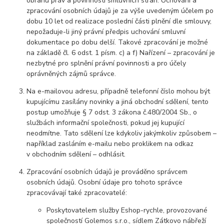
obranu práv a povinností smluvních stran. Uchování a
zpracování osobních údajů je za výše uvedeným účelem po
dobu 10 let od realizace poslední části plnění dle smlouvy,
nepožaduje-li jiný právní předpis uchování smluvní
dokumentace po dobu delší. Takové zpracování je možné
na základě čl. 6 odst. 1 písm. c) a f) Nařízení – zpracování je
nezbytné pro splnění právní povinnosti a pro účely
oprávněných zájmů správce.
Na e-mailovou adresu, případně telefonní číslo mohou být
kupujícímu zasílány novinky a jiná obchodní sdělení, tento
postup umožňuje § 7 odst. 3 zákona č.480/2004 Sb., o
službách informační společnosti, pokud jej kupující
neodmítne. Tato sdělení lze kdykoliv jakýmkoliv způsobem –
například zasláním e-mailu nebo proklikem na odkaz
v obchodním sdělení – odhlásit.
Zpracování osobních údajů je prováděno správcem
osobních údajů. Osobní údaje pro tohoto správce
zpracovávají také zpracovatelé:
Poskytovatelem služby Eshop-rychle, provozované
společností Golemos s.r.o., sídlem Zátkovo nábřeží