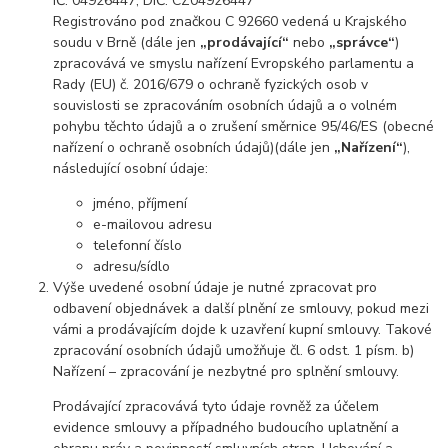
IČ: 04926447, DIČ: CZ04926447
Registrováno pod značkou C 92660 vedená u Krajského
soudu v Brně (dále jen
„prodávající“
nebo
„správce“
)
zpracovává ve smyslu nařízení Evropského parlamentu a
Rady (EU) č. 2016/679 o ochraně fyzických osob v
souvislosti se zpracováním osobních údajů a o volném
pohybu těchto údajů a o zrušení směrnice 95/46/ES (obecné
nařízení o ochraně osobních údajů)(dále jen
„Nařízení“
),
následující osobní údaje:
jméno, příjmení
e-mailovou adresu
telefonní číslo
adresu/sídlo
Výše uvedené osobní údaje je nutné zpracovat pro
odbavení objednávek a další plnění ze smlouvy, pokud mezi
vámi a prodávajícím dojde k uzavření kupní smlouvy. Takové
zpracování osobních údajů umožňuje čl. 6 odst. 1 písm. b)
Nařízení – zpracování je nezbytné pro splnění smlouvy.
Prodávající zpracovává tyto údaje rovněž za účelem
evidence smlouvy a případného budoucího uplatnění a